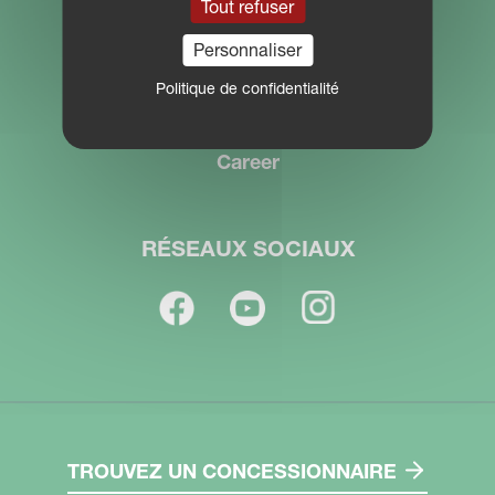
B-8820 Torhout, België
Tout refuser
Tel: +32 2 582 80 02
Personnaliser
benelux.sales@kvernelandgroup.com
Politique de confidentialité
Career
RÉSEAUX SOCIAUX
TROUVEZ UN CONCESSIONNAIRE