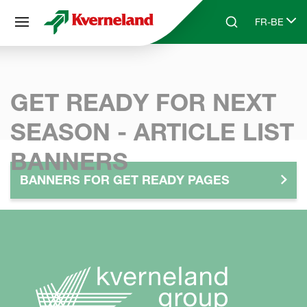
Panneau de gestion des cookies
FR-BE
Skip to main content
Search
Select lang
GET READY FOR NEXT
SEASON - ARTICLE LIST
BANNERS
BANNERS FOR GET READY PAGES