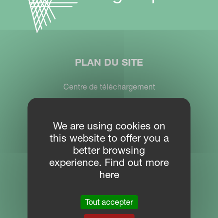
PLAN DU SITE
Centre de téléchargement
PARTNER PORTAL
MYKVERNELAND
We are using cookies on
this website to offer you a
better browsing
experience. Find out more
CONTACTEZ-NOUS
here
Kverneland Group Benelux B.V.
Tout accepter
Oude Gentweg 81