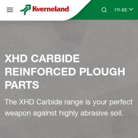
Panneau de gestion des cookies
FR-BE
Skip to main content
Search
Select lang
XHD CARBIDE
REINFORCED PLOUGH
PARTS
The XHD Carbide range is your perfect
weapon against highly abrasive soil.