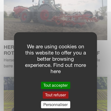
We are using cookies on
HERSE ROTATIVE KVERNELANDS
this website to offer you a
ROTAGO F AVEC SEMOIR F-DRILL CB F
better browsing
Herses rotatives de nouvelle génération avec nouvelle
experience. Find out more
barre de semis - une combinaison flexible et efficace
here
Tout accepter
Tout refuser
Personnaliser