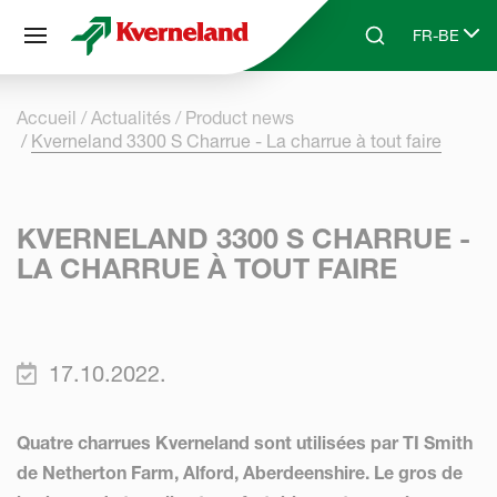
Panneau de gestion des cookies
FR-BE
Skip to main content
Search
Select lang
Accueil
Actualités
Product news
Kverneland 3300 S Charrue - La charrue à tout faire
KVERNELAND 3300 S CHARRUE -
LA CHARRUE À TOUT FAIRE
17.10.2022.
Quatre charrues Kverneland sont utilisées par TI Smith
de Netherton Farm, Alford, Aberdeenshire. Le gros de