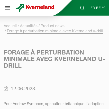
Panneau de gestion des cookies
FR-BE
Skip to main content
Search
Select lang
Accueil
Actualités
Product news
Forage à perturbation minimale avec Kverneland u-drill
FORAGE À PERTURBATION
MINIMALE AVEC KVERNELAND U-
DRILL
12.06.2023.
Pour Andrew Symonds, agriculteur britannique, l'adoption